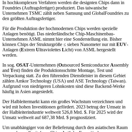
In hochkomplexen Verfahren werden die designten Chips dann in
Foundries (Auftragsfertiger) produziert. Das taiwanische
Unternehmen TSMC zählt neben Samsung und GlobalFoundries zu
den größten Auftragsfertiger.
Für die Produktion der hochmodernen Chips werden spezielle
Anlagen benötigt. Das niederländische Chip-Maschinenbau-
Unternehmen ASML nimmt hier eine Sonderstellung ein. Bisher
können Chips der Strukturgröße ≤ sieben Nanometer nur mit
EUV
-
Anlagen (
E
xtrem
U
ltraviolettes
L
icht) von ASML hergestellt
werden.
In sog.
OSAT
-Unternehmen (
O
utsourced
S
emiconductor
A
ssembly
and
T
est) finden die Produktionsschritte Montage, Test und
Verpackung statt. Zu den führenden Dienstleister in diesem Gebiet
zählen Amkor Technology (USA) und ASE Technology (Taiwan).
Aufgrund von niedrigeren Lohnkosten sind diese Backend-Werke
häufig in Asien angesiedelt.
Der Halbleitermarkt kann ein großes Wachstum verzeichnen und
wird mit hohen Investitionen gefördert. 2023 betrug der Umsatz in
der Halbleiterindustrie weltweit 526,8 Mrd. $. Für 2025 wird der
Umsatz weltweit auf 687,38 Mrd. $ prognostiziert.
Um unabhängiger von der Belieferung durch den asiatischen Raum