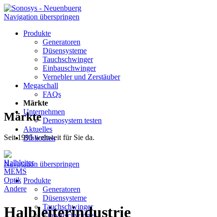
Navigation überspringen
Produkte
Generatoren
Düsensysteme
Tauchschwinger
Einbauschwinger
Vernebler und Zerstäuber
Megaschall
FAQs
Märkte
Unternehmen
Märkte
Demosystem testen
Aktuelles
Seit 1995 weltweit für Sie da.
Bibliothek
Halbleiter
Navigation überspringen
MEMS
Optik
Produkte
Andere
Generatoren
Düsensysteme
Tauchschwinger
Halbleiterindustrie
Einbauschwinger