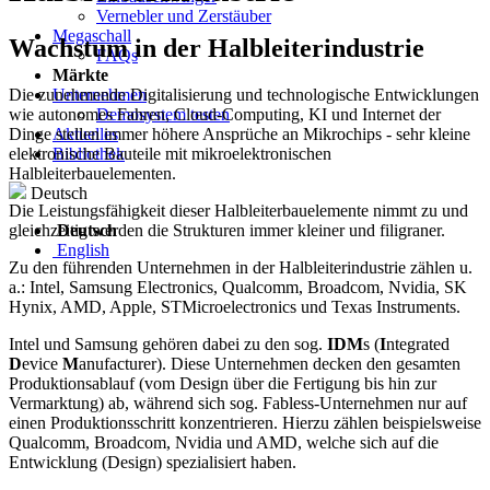
Vernebler und Zerstäuber
Megaschall
Wachstum in der Halbleiterindustrie
FAQs
Märkte
Die zunehmende Digitalisierung und technologische Entwicklungen
Unternehmen
wie autonomes Fahren, Cloud-Computing, KI und Internet der
Demosystem testen
Dinge stellen immer höhere Ansprüche an Mikrochips - sehr kleine
Aktuelles
elektronische Bauteile mit mikroelektronischen
Bibliothek
Halbleiterbauelementen.
Deutsch
Die Leistungsfähigkeit dieser Halbleiterbauelemente nimmt zu und
gleichzeitig werden die Strukturen immer kleiner und filigraner.
Deutsch
English
Zu den führenden Unternehmen in der Halbleiterindustrie zählen u.
a.: Intel, Samsung Electronics, Qualcomm, Broadcom, Nvidia, SK
Hynix, AMD, Apple, STMicroelectronics und Texas Instruments.
Intel und Samsung gehören dabei zu den sog.
IDM
s (
I
ntegrated
D
evice
M
anufacturer). Diese Unternehmen decken den gesamten
Produktionsablauf (vom Design über die Fertigung bis hin zur
Vermarktung) ab, während sich sog. Fabless-Unternehmen nur auf
einen Produktionsschritt konzentrieren. Hierzu zählen beispielsweise
Qualcomm, Broadcom, Nvidia und AMD, welche sich auf die
Entwicklung (Design) spezialisiert haben.